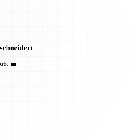
eschneidert
erbe. 🏡