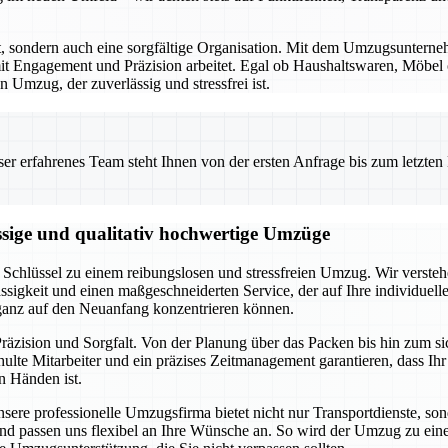
rt, sondern auch eine sorgfältige Organisation. Mit dem Umzugsunterne
t Engagement und Präzision arbeitet. Egal ob Haushaltswaren, Möbel od
 Umzug, der zuverlässig und stressfrei ist.
 erfahrenes Team steht Ihnen von der ersten Anfrage bis zum letzten Ka
ssige und qualitativ hochwertige Umzüge
Schlüssel zu einem reibungslosen und stressfreien Umzug. Wir verstehe
ssigkeit und einen maßgeschneiderten Service, der auf Ihre individuel
 ganz auf den Neuanfang konzentrieren können.
räzision und Sorgfalt. Von der Planung über das Packen bis hin zum s
lte Mitarbeiter und ein präzises Zeitmanagement garantieren, dass Ih
n Händen ist.
Unsere professionelle Umzugsfirma bietet nicht nur Transportdienste, s
an und passen uns flexibel an Ihre Wünsche an. So wird der Umzug zu e