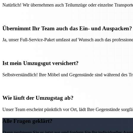
Natürlich! Wir übernehmen auch Teilumzüge oder einzelne Transport
Übernimmt Ihr Team auch das Ein- und Auspacken?
Ja, unser Full-Service-Paket umfasst auf Wunsch auch das professio
Ist mein Umzugsgut versichert?
Selbstverständlich! Ihre Möbel und Gegenstände sind während des Tra
Wie läuft der Umzugstag ab?
Unser Team erscheint pünktlich vor Ort, lädt Ihre Gegenstände sorgfälti
Alle Fragen geklärt?
Dann probieren Sie es jetzt aus und fordern Sie Ihr individuelles Ang