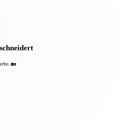
eschneidert
erbe. 🏡