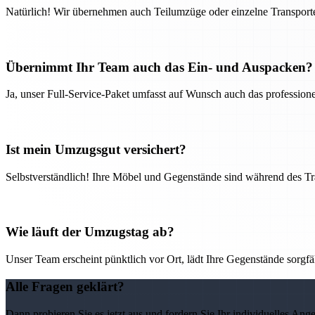
Natürlich! Wir übernehmen auch Teilumzüge oder einzelne Transport
Übernimmt Ihr Team auch das Ein- und Auspacken?
Ja, unser Full-Service-Paket umfasst auf Wunsch auch das professio
Ist mein Umzugsgut versichert?
Selbstverständlich! Ihre Möbel und Gegenstände sind während des Tra
Wie läuft der Umzugstag ab?
Unser Team erscheint pünktlich vor Ort, lädt Ihre Gegenstände sorgfälti
Alle Fragen geklärt?
Dann probieren Sie es jetzt aus und fordern Sie Ihr individuelles Ang