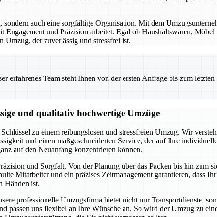
rt, sondern auch eine sorgfältige Organisation. Mit dem Umzugsunterne
t Engagement und Präzision arbeitet. Egal ob Haushaltswaren, Möbel od
 Umzug, der zuverlässig und stressfrei ist.
 erfahrenes Team steht Ihnen von der ersten Anfrage bis zum letzten Ka
ssige und qualitativ hochwertige Umzüge
Schlüssel zu einem reibungslosen und stressfreien Umzug. Wir verstehe
ssigkeit und einen maßgeschneiderten Service, der auf Ihre individuel
 ganz auf den Neuanfang konzentrieren können.
räzision und Sorgfalt. Von der Planung über das Packen bis hin zum s
lte Mitarbeiter und ein präzises Zeitmanagement garantieren, dass Ih
n Händen ist.
Unsere professionelle Umzugsfirma bietet nicht nur Transportdienste, s
an und passen uns flexibel an Ihre Wünsche an. So wird der Umzug zu e