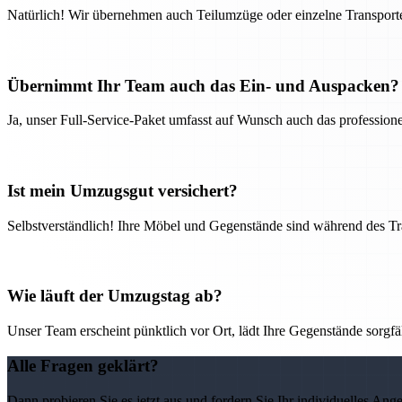
Natürlich! Wir übernehmen auch Teilumzüge oder einzelne Transport
Übernimmt Ihr Team auch das Ein- und Auspacken?
Ja, unser Full-Service-Paket umfasst auf Wunsch auch das professio
Ist mein Umzugsgut versichert?
Selbstverständlich! Ihre Möbel und Gegenstände sind während des Tra
Wie läuft der Umzugstag ab?
Unser Team erscheint pünktlich vor Ort, lädt Ihre Gegenstände sorgfälti
Alle Fragen geklärt?
Dann probieren Sie es jetzt aus und fordern Sie Ihr individuelles Ang