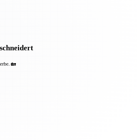
eschneidert
erbe. 🏡