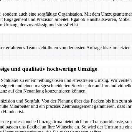
rt, sondern auch eine sorgfältige Organisation. Mit dem Umzugsunterne
t Engagement und Präzision arbeitet. Egal ob Haushaltswaren, Möbel od
 Umzug, der zuverlässig und stressfrei ist.
 erfahrenes Team steht Ihnen von der ersten Anfrage bis zum letzten Ka
ssige und qualitativ hochwertige Umzüge
Schlüssel zu einem reibungslosen und stressfreien Umzug. Wir verstehe
ssigkeit und einen maßgeschneiderten Service, der auf Ihre individuel
 ganz auf den Neuanfang konzentrieren können.
räzision und Sorgfalt. Von der Planung über das Packen bis hin zum s
lte Mitarbeiter und ein präzises Zeitmanagement garantieren, dass Ih
n Händen ist.
Unsere professionelle Umzugsfirma bietet nicht nur Transportdienste, s
an und passen uns flexibel an Ihre Wünsche an. So wird der Umzug zu e