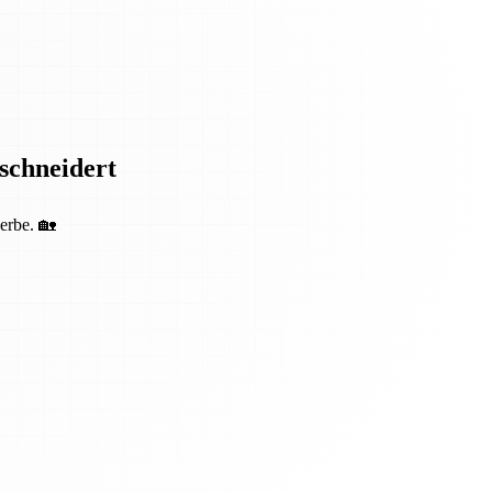
eschneidert
erbe. 🏡