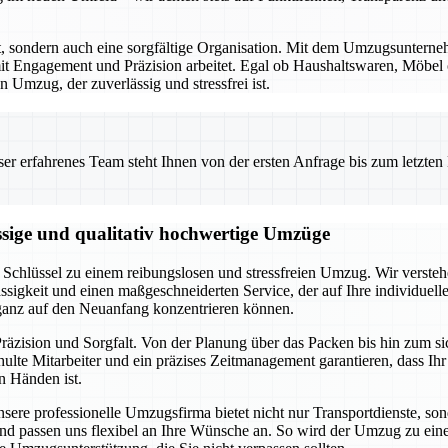
rt, sondern auch eine sorgfältige Organisation. Mit dem Umzugsunterne
t Engagement und Präzision arbeitet. Egal ob Haushaltswaren, Möbel od
 Umzug, der zuverlässig und stressfrei ist.
 erfahrenes Team steht Ihnen von der ersten Anfrage bis zum letzten Ka
ssige und qualitativ hochwertige Umzüge
Schlüssel zu einem reibungslosen und stressfreien Umzug. Wir verstehe
ssigkeit und einen maßgeschneiderten Service, der auf Ihre individuel
 ganz auf den Neuanfang konzentrieren können.
räzision und Sorgfalt. Von der Planung über das Packen bis hin zum s
lte Mitarbeiter und ein präzises Zeitmanagement garantieren, dass Ih
n Händen ist.
Unsere professionelle Umzugsfirma bietet nicht nur Transportdienste, s
an und passen uns flexibel an Ihre Wünsche an. So wird der Umzug zu e