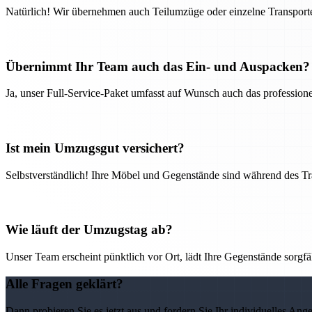
Natürlich! Wir übernehmen auch Teilumzüge oder einzelne Transport
Übernimmt Ihr Team auch das Ein- und Auspacken?
Ja, unser Full-Service-Paket umfasst auf Wunsch auch das professio
Ist mein Umzugsgut versichert?
Selbstverständlich! Ihre Möbel und Gegenstände sind während des Tra
Wie läuft der Umzugstag ab?
Unser Team erscheint pünktlich vor Ort, lädt Ihre Gegenstände sorgfälti
Alle Fragen geklärt?
Dann probieren Sie es jetzt aus und fordern Sie Ihr individuelles Ang