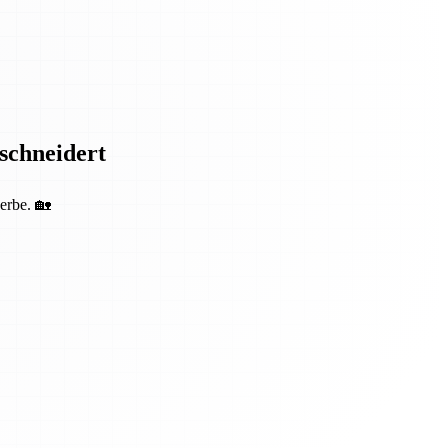
eschneidert
erbe. 🏡