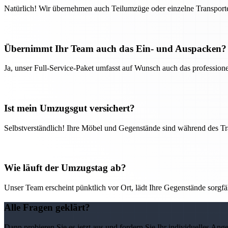
Natürlich! Wir übernehmen auch Teilumzüge oder einzelne Transport
Übernimmt Ihr Team auch das Ein- und Auspacken?
Ja, unser Full-Service-Paket umfasst auf Wunsch auch das professio
Ist mein Umzugsgut versichert?
Selbstverständlich! Ihre Möbel und Gegenstände sind während des Tra
Wie läuft der Umzugstag ab?
Unser Team erscheint pünktlich vor Ort, lädt Ihre Gegenstände sorgfälti
Alle Fragen geklärt?
Dann probieren Sie es jetzt aus und fordern Sie Ihr individuelles Ang