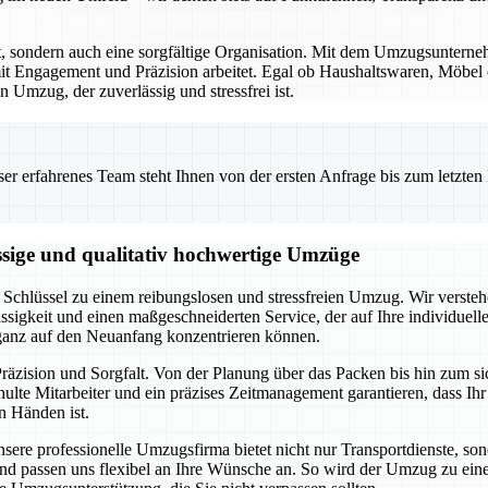
rt, sondern auch eine sorgfältige Organisation. Mit dem Umzugsunterne
t Engagement und Präzision arbeitet. Egal ob Haushaltswaren, Möbel od
 Umzug, der zuverlässig und stressfrei ist.
 erfahrenes Team steht Ihnen von der ersten Anfrage bis zum letzten Ka
ssige und qualitativ hochwertige Umzüge
Schlüssel zu einem reibungslosen und stressfreien Umzug. Wir verstehe
ssigkeit und einen maßgeschneiderten Service, der auf Ihre individuel
 ganz auf den Neuanfang konzentrieren können.
räzision und Sorgfalt. Von der Planung über das Packen bis hin zum s
lte Mitarbeiter und ein präzises Zeitmanagement garantieren, dass Ih
n Händen ist.
Unsere professionelle Umzugsfirma bietet nicht nur Transportdienste, s
an und passen uns flexibel an Ihre Wünsche an. So wird der Umzug zu e