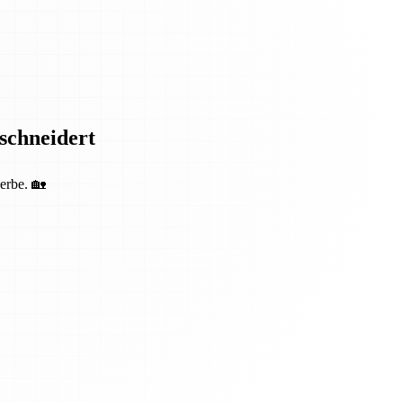
eschneidert
erbe. 🏡