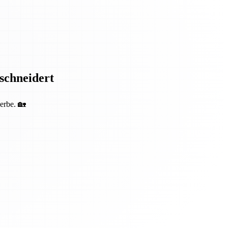
eschneidert
erbe. 🏡