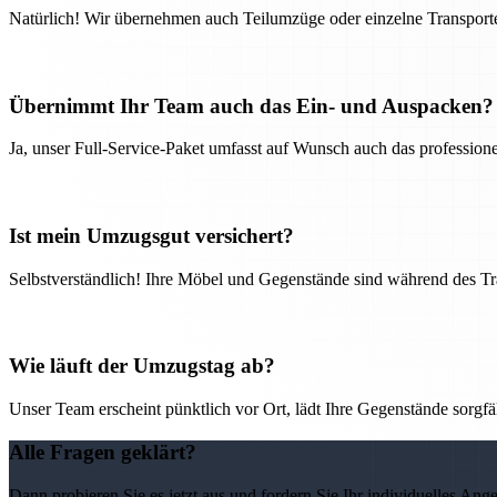
Natürlich! Wir übernehmen auch Teilumzüge oder einzelne Transport
Übernimmt Ihr Team auch das Ein- und Auspacken?
Ja, unser Full-Service-Paket umfasst auf Wunsch auch das professio
Ist mein Umzugsgut versichert?
Selbstverständlich! Ihre Möbel und Gegenstände sind während des Tra
Wie läuft der Umzugstag ab?
Unser Team erscheint pünktlich vor Ort, lädt Ihre Gegenstände sorgfälti
Alle Fragen geklärt?
Dann probieren Sie es jetzt aus und fordern Sie Ihr individuelles Ang