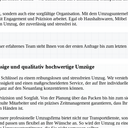
rt, sondern auch eine sorgfältige Organisation. Mit dem Umzugsunterne
t Engagement und Präzision arbeitet. Egal ob Haushaltswaren, Möbel od
 Umzug, der zuverlässig und stressfrei ist.
 erfahrenes Team steht Ihnen von der ersten Anfrage bis zum letzten Ka
ssige und qualitativ hochwertige Umzüge
Schlüssel zu einem reibungslosen und stressfreien Umzug. Wir verstehe
ssigkeit und einen maßgeschneiderten Service, der auf Ihre individuel
 ganz auf den Neuanfang konzentrieren können.
räzision und Sorgfalt. Von der Planung über das Packen bis hin zum s
lte Mitarbeiter und ein präzises Zeitmanagement garantieren, dass Ih
n Händen ist.
Unsere professionelle Umzugsfirma bietet nicht nur Transportdienste, s
an und passen uns flexibel an Ihre Wünsche an. So wird der Umzug zu e