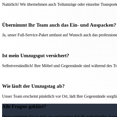
Natürlich! Wir übernehmen auch Teilumzüge oder einzelne Transport
Übernimmt Ihr Team auch das Ein- und Auspacken?
Ja, unser Full-Service-Paket umfasst auf Wunsch auch das professio
Ist mein Umzugsgut versichert?
Selbstverständlich! Ihre Möbel und Gegenstände sind während des Tra
Wie läuft der Umzugstag ab?
Unser Team erscheint pünktlich vor Ort, lädt Ihre Gegenstände sorgfälti
Alle Fragen geklärt?
Dann probieren Sie es jetzt aus und fordern Sie Ihr individuelles Ang