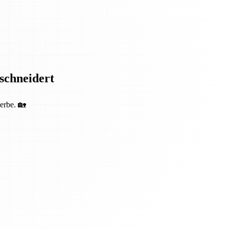
eschneidert
erbe. 🏡