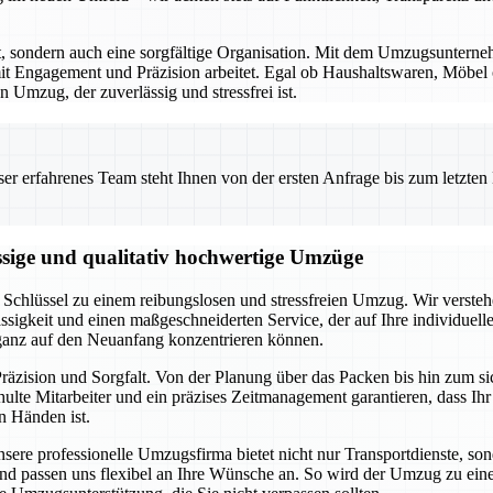
rt, sondern auch eine sorgfältige Organisation. Mit dem Umzugsunterne
t Engagement und Präzision arbeitet. Egal ob Haushaltswaren, Möbel od
 Umzug, der zuverlässig und stressfrei ist.
 erfahrenes Team steht Ihnen von der ersten Anfrage bis zum letzten Ka
ssige und qualitativ hochwertige Umzüge
Schlüssel zu einem reibungslosen und stressfreien Umzug. Wir verstehe
ssigkeit und einen maßgeschneiderten Service, der auf Ihre individuel
 ganz auf den Neuanfang konzentrieren können.
räzision und Sorgfalt. Von der Planung über das Packen bis hin zum s
lte Mitarbeiter und ein präzises Zeitmanagement garantieren, dass Ih
n Händen ist.
Unsere professionelle Umzugsfirma bietet nicht nur Transportdienste, s
an und passen uns flexibel an Ihre Wünsche an. So wird der Umzug zu e