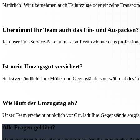
Natürlich! Wir übernehmen auch Teilumzüge oder einzelne Transport
Übernimmt Ihr Team auch das Ein- und Auspacken?
Ja, unser Full-Service-Paket umfasst auf Wunsch auch das professio
Ist mein Umzugsgut versichert?
Selbstverständlich! Ihre Möbel und Gegenstände sind während des Tra
Wie läuft der Umzugstag ab?
Unser Team erscheint pünktlich vor Ort, lädt Ihre Gegenstände sorgfälti
Alle Fragen geklärt?
Dann probieren Sie es jetzt aus und fordern Sie Ihr individuelles Ang