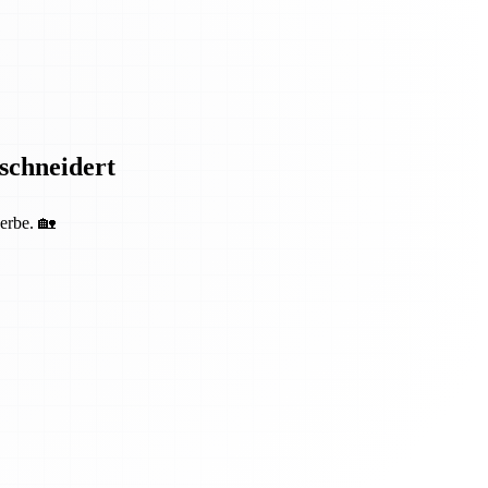
eschneidert
erbe. 🏡