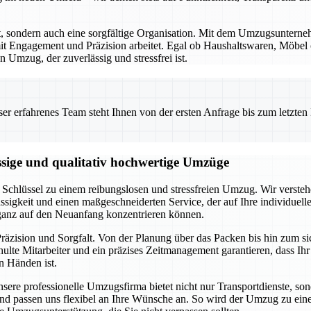
rt, sondern auch eine sorgfältige Organisation. Mit dem Umzugsunterne
t Engagement und Präzision arbeitet. Egal ob Haushaltswaren, Möbel od
 Umzug, der zuverlässig und stressfrei ist.
 erfahrenes Team steht Ihnen von der ersten Anfrage bis zum letzten Ka
ssige und qualitativ hochwertige Umzüge
Schlüssel zu einem reibungslosen und stressfreien Umzug. Wir verstehe
ssigkeit und einen maßgeschneiderten Service, der auf Ihre individuel
 ganz auf den Neuanfang konzentrieren können.
räzision und Sorgfalt. Von der Planung über das Packen bis hin zum s
lte Mitarbeiter und ein präzises Zeitmanagement garantieren, dass Ih
n Händen ist.
Unsere professionelle Umzugsfirma bietet nicht nur Transportdienste, s
an und passen uns flexibel an Ihre Wünsche an. So wird der Umzug zu e