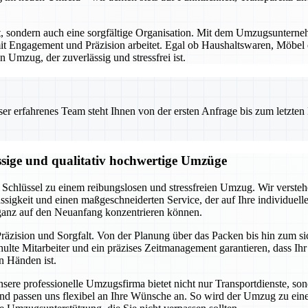
rt, sondern auch eine sorgfältige Organisation. Mit dem Umzugsunterne
t Engagement und Präzision arbeitet. Egal ob Haushaltswaren, Möbel od
 Umzug, der zuverlässig und stressfrei ist.
 erfahrenes Team steht Ihnen von der ersten Anfrage bis zum letzten Ka
ssige und qualitativ hochwertige Umzüge
Schlüssel zu einem reibungslosen und stressfreien Umzug. Wir verstehe
ssigkeit und einen maßgeschneiderten Service, der auf Ihre individuel
 ganz auf den Neuanfang konzentrieren können.
räzision und Sorgfalt. Von der Planung über das Packen bis hin zum s
lte Mitarbeiter und ein präzises Zeitmanagement garantieren, dass Ih
n Händen ist.
Unsere professionelle Umzugsfirma bietet nicht nur Transportdienste, s
an und passen uns flexibel an Ihre Wünsche an. So wird der Umzug zu e