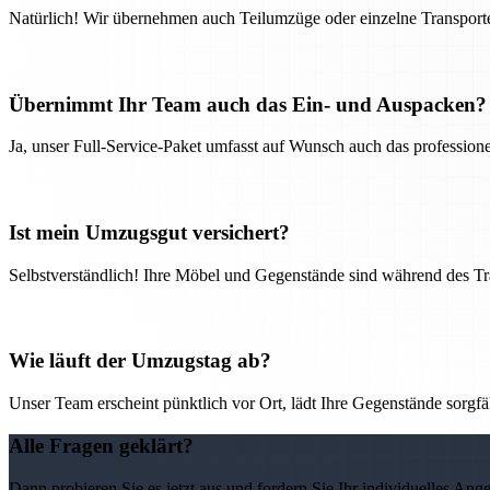
Natürlich! Wir übernehmen auch Teilumzüge oder einzelne Transport
Übernimmt Ihr Team auch das Ein- und Auspacken?
Ja, unser Full-Service-Paket umfasst auf Wunsch auch das professio
Ist mein Umzugsgut versichert?
Selbstverständlich! Ihre Möbel und Gegenstände sind während des Tra
Wie läuft der Umzugstag ab?
Unser Team erscheint pünktlich vor Ort, lädt Ihre Gegenstände sorgfälti
Alle Fragen geklärt?
Dann probieren Sie es jetzt aus und fordern Sie Ihr individuelles Ang